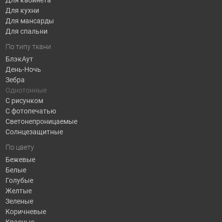
Для кухни
Для мансарды
Для спальни
По типу ткани
БлэкАут
День-Ночь
Зебра
Однотонные
С рисунком
С фотопечатью
Светонепроницаемые
Солнцезащитные
По цвету
Бежевые
Белые
Голубые
Желтые
Зеленые
Коричневые
Красные