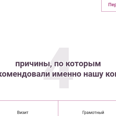
Пер
4
причины, по которым
комендовали именно нашу к
Визит
Грамотный