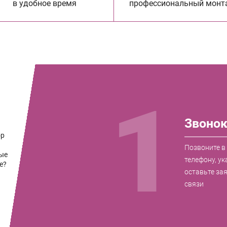
в удобное время
профессиональный монт
1
Звоно
ор
Позвоните в
ые
телефону, ук
е?
оставьте за
связи