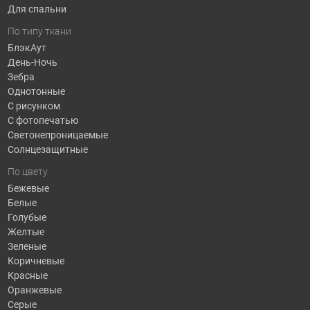
Для спальни
По типу ткани
БлэкАут
День-Ночь
Зебра
Однотонные
С рисунком
С фотопечатью
Светонепроницаемые
Солнцезащитные
По цвету
Бежевые
Белые
Голубые
Желтые
Зеленые
Коричневые
Красные
Оранжевые
Серые