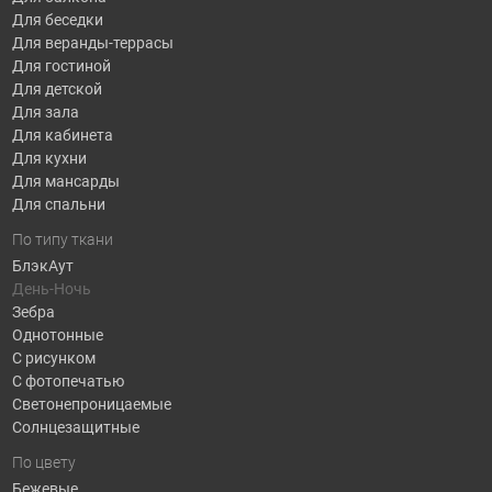
Для беседки
Для веранды-террасы
Для гостиной
Для детской
Для зала
Для кабинета
Для кухни
Для мансарды
Для спальни
По типу ткани
БлэкАут
День-Ночь
Зебра
Однотонные
С рисунком
С фотопечатью
Светонепроницаемые
Солнцезащитные
По цвету
Бежевые